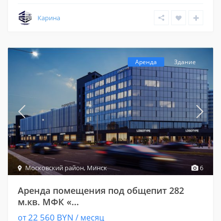
Карина
Аренда
Здание
Московский район
,
Минск
6
Аренда помещения под общепит 282
м.кв. МФК «...
22 560 BYN
от
/ месяц