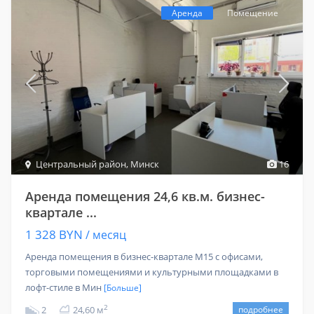
Аренда
Помещение
Центральный район
,
Минск
16
Аренда помещения 24,6 кв.м. бизнес-
квартале ...
1 328 BYN
/ месяц
Аренда помещения в бизнес-квартале M15 с офисами,
торговыми помещениями и культурными площадками в
лофт-стиле в Мин
[Больше]
2
2
24,60 м
подробнее