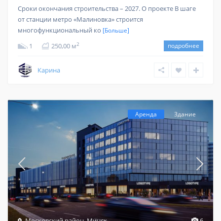
Сроки окончания строительства – 2027. О проекте В шаге
от станции метро «Малиновка» строится
многофункциональный ко
[Больше]
2
1
250,00 м
подробнее
Карина
Аренда
Здание
Московский район
,
Минск
6