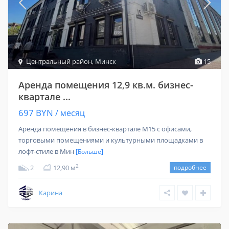
Центральный район
,
Минск
15
Аренда помещения 12,9 кв.м. бизнес-
квартале ...
697 BYN
/ месяц
Аренда помещения в бизнес-квартале M15 с офисами,
торговыми помещениями и культурными площадками в
лофт-стиле в Мин
[Больше]
2
2
12,90 м
подробнее
Карина