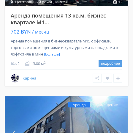
Центральный район
,
Минск
12
Аренда помещения 13 кв.м. бизнес-
квартале М1...
702 BYN
/ месяц
Аренда помещения в бизнес-квартале M15 с офисами,
торговыми помещениями и культурными площадками в
лофт-стиле в Мин
[Больше]
2
2
13,00 м
подробнее
Карина
Аренда
Помещение