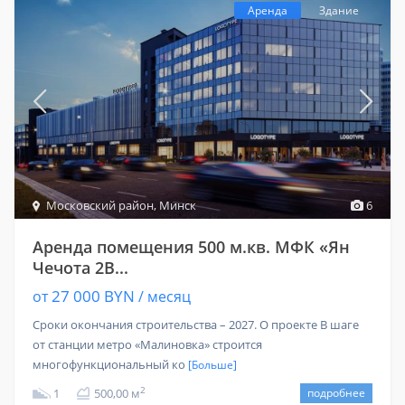
Аренда
Здание
Московский район
,
Минск
6
Аренда помещения 500 м.кв. МФК «Ян
Чечота 2В...
27 000 BYN
от
/ месяц
Сроки окончания строительства – 2027. О проекте В шаге
от станции метро «Малиновка» строится
многофункциональный ко
[Больше]
2
1
500,00 м
подробнее