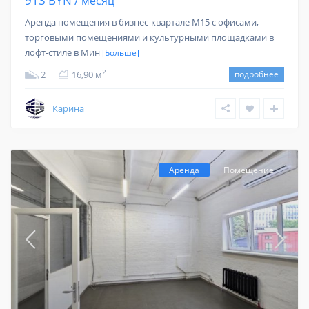
913 BYN
/ месяц
Аренда помещения в бизнес-квартале M15 с офисами,
торговыми помещениями и культурными площадками в
лофт-стиле в Мин
[Больше]
2
2
16,90 м
подробнее
Карина
Аренда
Помещение