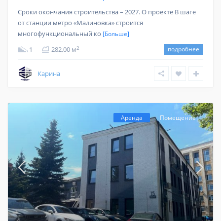
Сроки окончания строительства – 2027. О проекте В шаге
от станции метро «Малиновка» строится
многофункциональный ко
[Больше]
2
1
282,00 м
подробнее
Карина
Аренда
Помещение