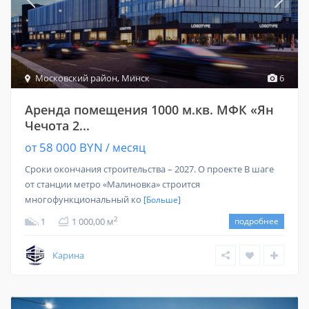
Московский район
,
Минск
6
Аренда помещения 1000 м.кв. МФК «Ян
Чечота 2...
58 000 BYN
от
/ месяц
Сроки окончания строительства – 2027. О проекте В шаге
от станции метро «Малиновка» строится
многофункциональный ко
[Больше]
2
1
1 000,00 м
подробнее
Карина