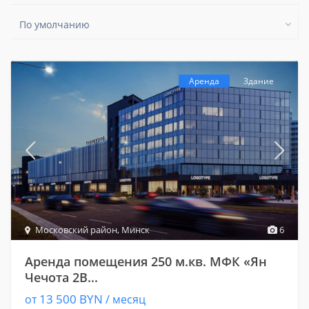
По умолчанию
Аренда
Здание
Московский район
,
Минск
6
Аренда помещения 250 м.кв. МФК «Ян
Чечота 2В...
13 500 BYN
от
/ месяц