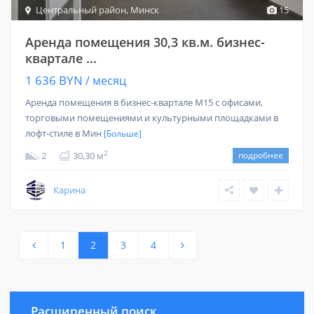
Центральный район
,
Минск
15
Аренда помещения 30,3 кв.м. бизнес-
квартале ...
1 636 BYN
/ месяц
Аренда помещения в бизнес-квартале M15 с офисами,
торговыми помещениями и культурными площадками в
лофт-стиле в Мин
[Больше]
2
2
30,30 м
подробнее
Карина
1
2
3
4
Расширенный поиск