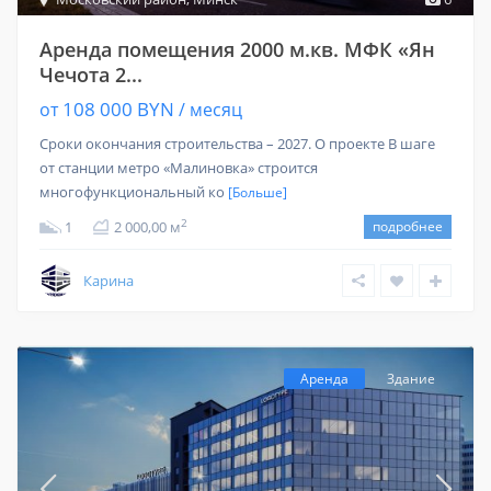
Аренда помещения 2000 м.кв. МФК «Ян
Чечота 2...
108 000 BYN
от
/ месяц
Сроки окончания строительства – 2027. О проекте В шаге
от станции метро «Малиновка» строится
многофункциональный ко
[Больше]
2
1
2 000,00 м
подробнее
Карина
Аренда
Здание