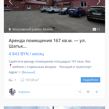
Московский район
,
Минск
11
Аренда помещения 167 кв.м. — ул.
Шатьк...
4 843 BYN
/ месяц
Сдаётся в аренду помещение площадью 167 кв.м. без
мебели с отдельным входом.
Локация и транспорт
Адрес: г.
[Больше]
2
1
167,00 м
подробнее
Карина