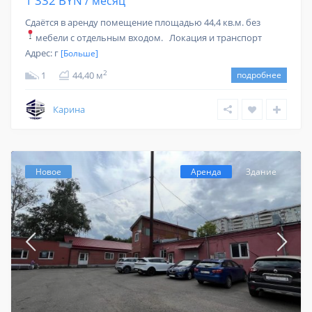
1 332 BYN
/ месяц
Сдаётся в аренду помещение площадью 44,4 кв.м. без
мебели с отдельным входом.
Локация и транспорт
Адрес: г
[Больше]
2
1
44,40 м
подробнее
Карина
Новое
Аренда
Здание