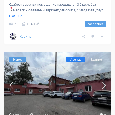
Сдаётся в аренду помещение площадью 13,6 кв.м. без
мебели – отличный вариант для офиса, склада или услуг.
[Больше]
2
1
13,60 м
подробнее
Карина
Новое
Аренда
Здание
Московский район
,
Минск
8