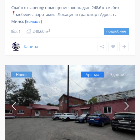
Сдаётся в аренду помещение площадью 248,6 кв.м. без
мебели с воротами.
Локация и транспорт Адрес: г.
Минск
[Больше]
2
1
248,60 м
подробнее
Карина
Новое
Аренда
Здание