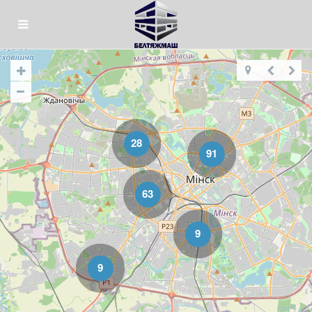
28
91
63
9
9