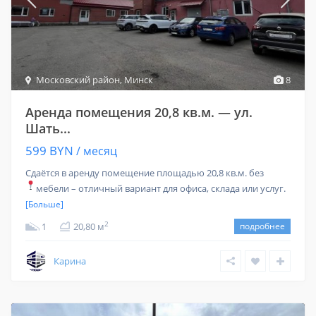
Московский район
,
Минск
8
Аренда помещения 20,8 кв.м. — ул.
Шать...
599 BYN
/ месяц
Сдаётся в аренду помещение площадью 20,8 кв.м. без
мебели – отличный вариант для офиса, склада или услуг.
[Больше]
2
1
20,80 м
подробнее
Карина