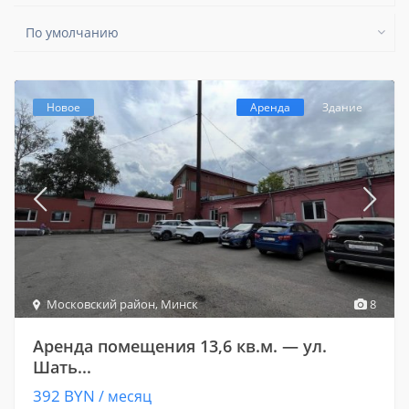
По умолчанию
Новое
Аренда
Здание
Московский район
,
Минск
8
Аренда помещения 13,6 кв.м. — ул.
Шать...
392 BYN
/ месяц