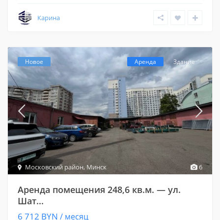
Карина
Новое
Аренда
Здание
Московский район
,
Минск
6
Аренда помещения 248,6 кв.м. — ул.
Шат...
6 712 BYN
/ месяц