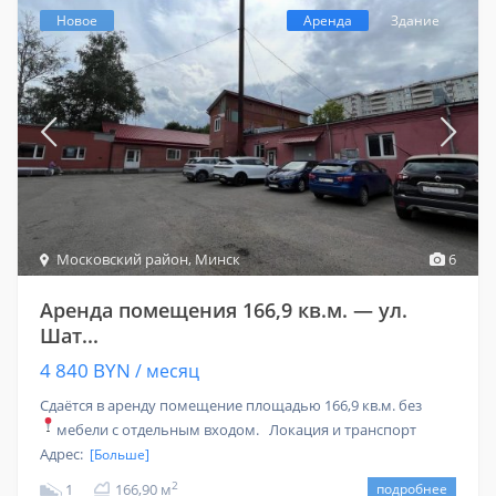
Новое
Аренда
Здание
Московский район
,
Минск
6
Аренда помещения 166,9 кв.м. — ул.
Шат...
4 840 BYN
/ месяц
Сдаётся в аренду помещение площадью 166,9 кв.м. без
мебели с отдельным входом.
Локация и транспорт
Адрес:
[Больше]
2
1
166,90 м
подробнее