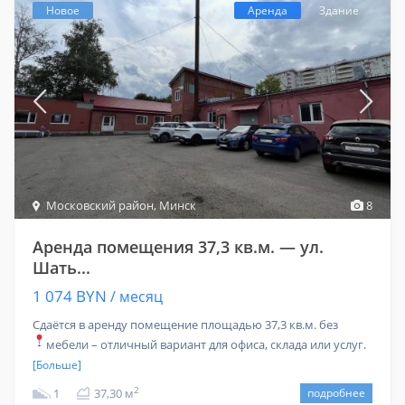
Новое
Аренда
Здание
Московский район
,
Минск
8
Аренда помещения 37,3 кв.м. — ул.
Шать...
1 074 BYN
/ месяц
Сдаётся в аренду помещение площадью 37,3 кв.м. без
мебели – отличный вариант для офиса, склада или услуг.
[Больше]
2
1
37,30 м
подробнее