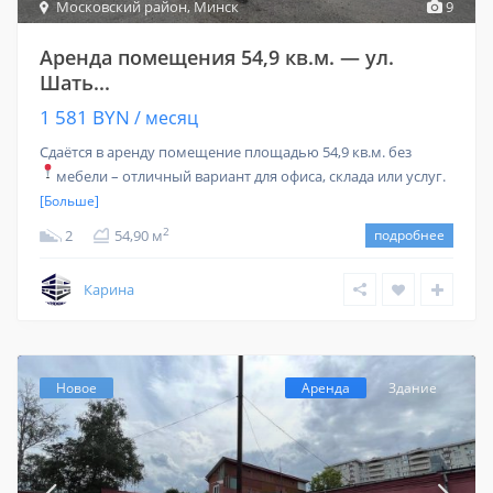
Московский район
,
Минск
9
Аренда помещения 54,9 кв.м. — ул.
Шать...
1 581 BYN
/ месяц
Сдаётся в аренду помещение площадью 54,9 кв.м. без
мебели – отличный вариант для офиса, склада или услуг.
[Больше]
2
2
54,90 м
подробнее
Карина
Новое
Аренда
Здание