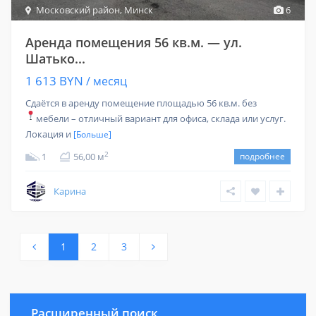
Московский район
,
Минск
6
Аренда помещения 56 кв.м. — ул.
Шатько...
1 613 BYN
/ месяц
Сдаётся в аренду помещение площадью 56 кв.м. без
мебели – отличный вариант для офиса, склада или услуг.
Локация и
[Больше]
2
1
56,00 м
подробнее
Карина
1
2
3
Расширенный поиск