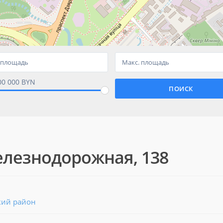
00 000 BYN
елезнодорожная, 138
кий район