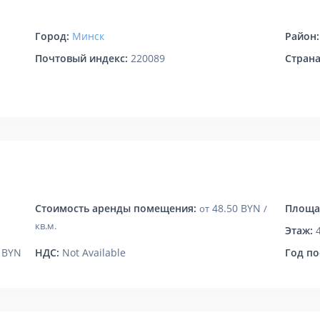
Город:
Минск
Район:
Почтовый индекс:
220089
Страна
Стоимость аренды помещения:
48.50 BYN
Площа
от
/
кв.м.
Этаж:
5 BYN
НДС:
Not Available
Год по