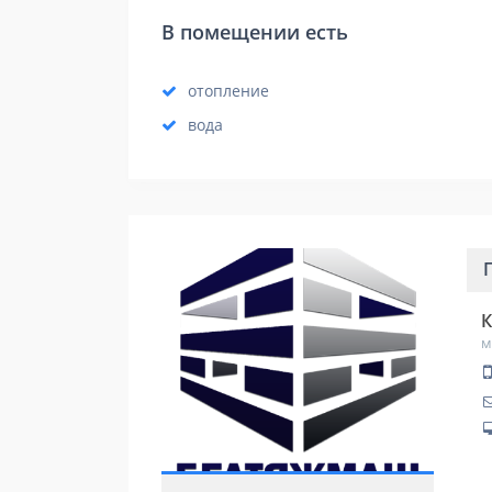
В помещении есть
отопление
вода
К
м