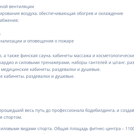
жной вентиляции
ирования воздуха, обеспечивающая обогрев и охлаждение
набжения;
я
гнализации и оповещения о пожаре
тр, а также финская cауна, кабинеты массажа и косметологическ
 с кардио и силовыми тренажерами, наборы гантелей и штанг, ра
, медицинские кабинеты, раздевалки и душевые.
ие кабинеты, раздевалки и душевые.
 прошедший весь путь до профессионала бодибилдинга, и созд
я спортом.
силовыми видами спорта. Общая площадь фитнес-центра – 1100