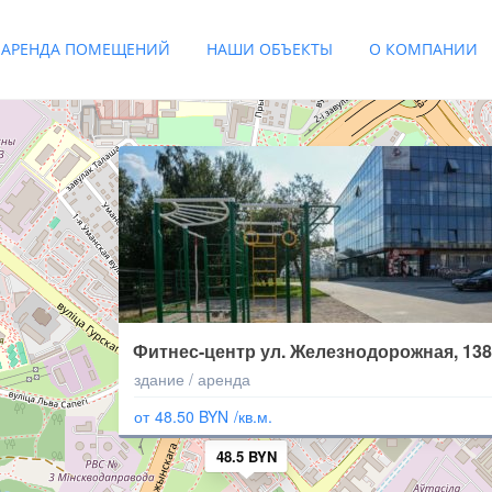
АРЕНДА ПОМЕЩЕНИЙ
НАШИ ОБЪЕКТЫ
О КОМПАНИИ
Фитнес-центр ул. Железнодорожная, 138
здание / аренда
от
48.50 BYN
/кв.м.
48.5 BYN