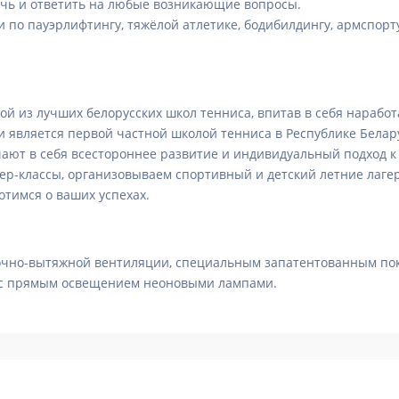
чь и ответить на любые возникающие вопросы.
по пауэрлифтингу, тяжёлой атлетике, бодибилдингу, армспорту,
ной из лучших белорусских школ тенниса, впитав в себя нараб
у и является первой частной школой тенниса в Республике Бела
ают в себя всестороннее развитие и индивидуальный подход к
р-классы, организовываем спортивный и детский летние лагер
тимся о ваших успехах.
точно-вытяжной вентиляции, специальным запатентованным по
 с прямым освещением неоновыми лампами.