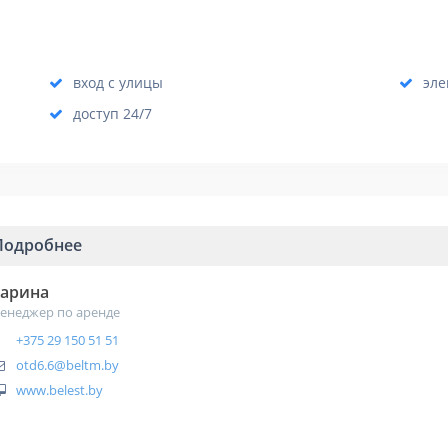
вход с улицы
эле
доступ 24/7
Подробнее
арина
енеджер по аренде
+375 29 150 51 51
otd6.6@beltm.by
www.belest.by