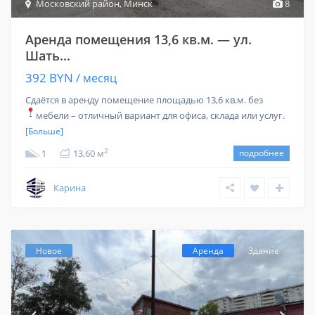
Московский район
,
Минск
8
Аренда помещения 13,6 кв.м. — ул.
Шать...
392 BYN
/ месяц
Сдаётся в аренду помещение площадью 13,6 кв.м. без
мебели – отличный вариант для офиса, склада или услуг.
[Больше]
2
1
13,60 м
подробнее
Карина
Новое
Аренда
Здание