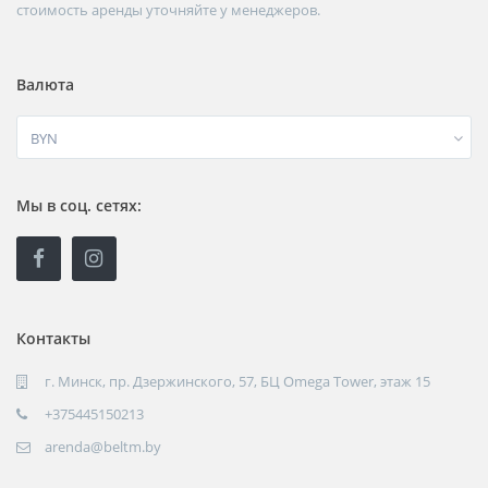
стоимость аренды уточняйте у менеджеров.
Валюта
BYN
Мы в соц. сетях:
Контакты
г. Минск, пр. Дзержинского, 57, БЦ Omega Tower, этаж 15
+375445150213
arenda@beltm.by