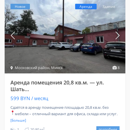
Новое
Аренда
Здание
Московский район
,
Минск
8
Аренда помещения 20,8 кв.м. — ул.
Шать...
599 BYN
/ месяц
Сдаётся в аренду помещение площадью 20,8 кв.м. без
мебели – отличный вариант для офиса, склада или услуг.
[Больше]
2
1
20,80 м
подробнее