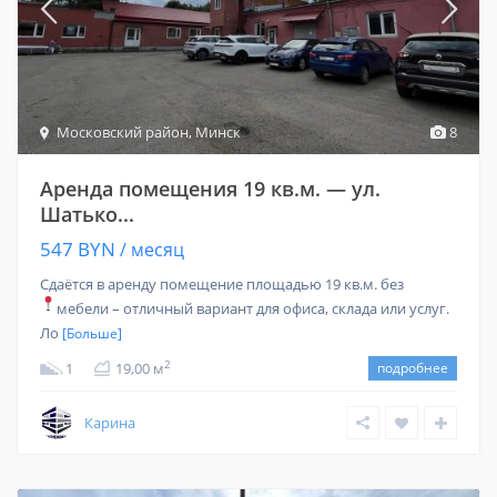
Московский район
,
Минск
8
Аренда помещения 19 кв.м. — ул.
Шатько...
547 BYN
/ месяц
Сдаётся в аренду помещение площадью 19 кв.м. без
мебели – отличный вариант для офиса, склада или услуг.
Ло
[Больше]
2
1
19,00 м
подробнее
Карина