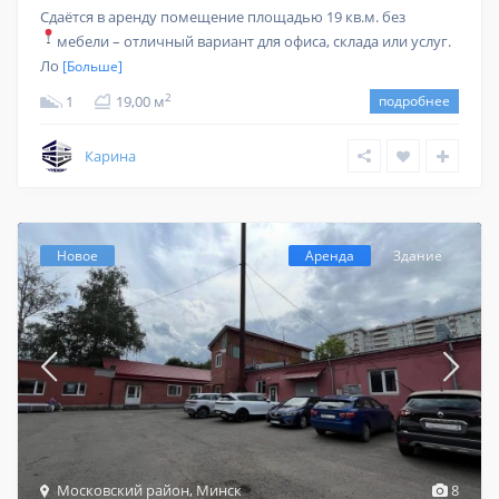
Сдаётся в аренду помещение площадью 19 кв.м. без
мебели – отличный вариант для офиса, склада или услуг.
Ло
[Больше]
2
1
19,00 м
подробнее
Карина
Новое
Аренда
Здание
Московский район
,
Минск
8