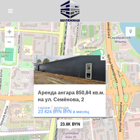
Аренда ангара 850,84 кв.м.
на ул. Семёнова, 2
гараж / аренда
23 824 BYN
BYN в месяц
23.8К BYN