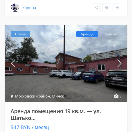
Карина
Новое
Аренда
Здание
Московский район
,
Минск
8
Аренда помещения 19 кв.м. — ул.
Шатько...
547 BYN
/ месяц