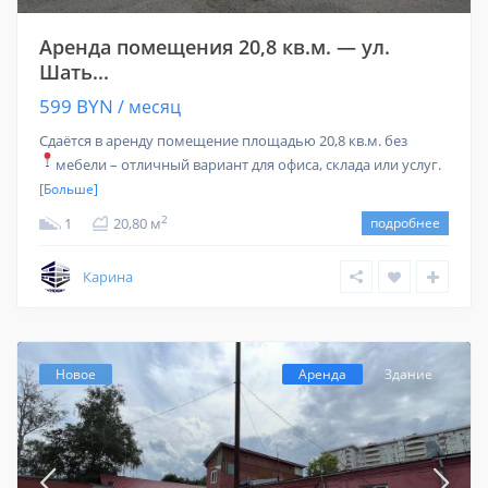
Аренда помещения 20,8 кв.м. — ул.
Шать...
599 BYN
/ месяц
Сдаётся в аренду помещение площадью 20,8 кв.м. без
мебели – отличный вариант для офиса, склада или услуг.
[Больше]
2
1
20,80 м
подробнее
Карина
Новое
Аренда
Здание