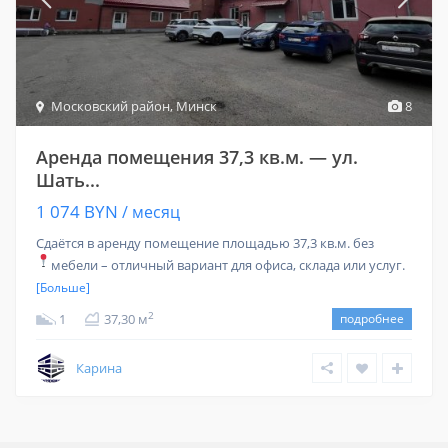
Московский район
,
Минск
8
Аренда помещения 37,3 кв.м. — ул.
Шать...
1 074 BYN
/ месяц
Сдаётся в аренду помещение площадью 37,3 кв.м. без
мебели – отличный вариант для офиса, склада или услуг.
[Больше]
2
1
37,30 м
подробнее
Карина