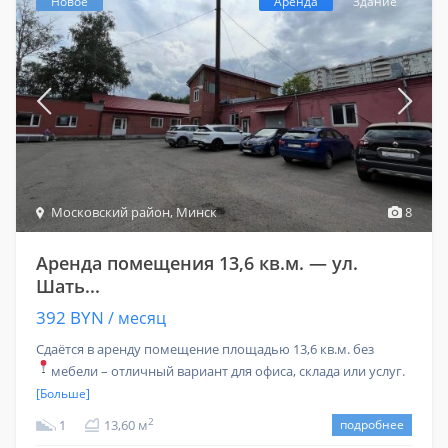
Новое
Аренда
Здание
Московский район
,
Минск
8
Аренда помещения 13,6 кв.м. — ул.
Шать...
392 BYN
/ месяц
Сдаётся в аренду помещение площадью 13,6 кв.м. без
мебели – отличный вариант для офиса, склада или услуг.
[Больше]
2
1
13,60 м
подробнее